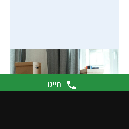
חייגו