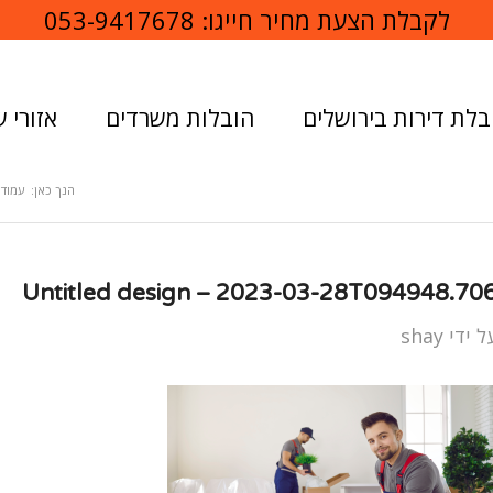
לקבלת הצעת מחיר חייגו:
053-9417678
בלת דירות בירושלים
הובלות משרדים
אזורי ש
הנך כאן:
עמוד 
Untitled design – 2023-03-28T094948.70
ל ידי
shay