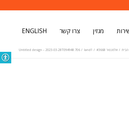
ירות
מגזין
צרו קשר
ENGLISH
הבית
/
אלמנטור #3668
/
land1
/
Untitled design – 2023-03-28T094948.706